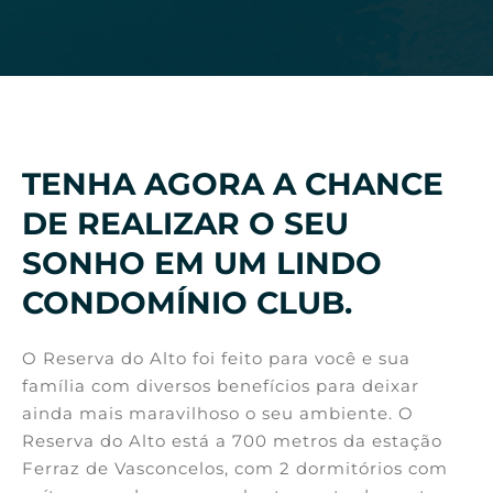
TENHA AGORA A CHANCE
DE REALIZAR O SEU
SONHO EM UM LINDO
CONDOMÍNIO CLUB.
O Reserva do Alto foi feito para você e sua
família com diversos benefícios para deixar
ainda mais maravilhoso o seu ambiente. O
Reserva do Alto está a 700 metros da estação
Ferraz de Vasconcelos, com 2 dormitórios com